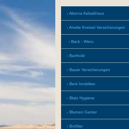
Aberna Kebabhaus
Anette Kneisel Versicherungen
Back - Weru
Barthold
Bauer Versicherungen
Berk Imobilien
Blatz Hygiene
Blumen Ganter
Brößler